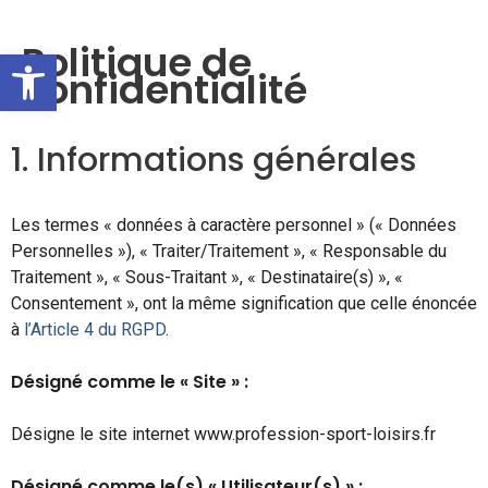
Politique de
Ouvrir la barre d’outils
confidentialité
1. Informations générales
Les termes « données à caractère personnel » (« Données
Personnelles »), « Traiter/Traitement », « Responsable du
Traitement », « Sous-Traitant », « Destinataire(s) », «
Consentement », ont la même signification que celle énoncée
à
l’Article 4 du RGPD
.
Désigné comme le « Site » :
Désigne le site internet www.profession-sport-loisirs.fr
Désigné comme le(s) « Utilisateur(s) » :