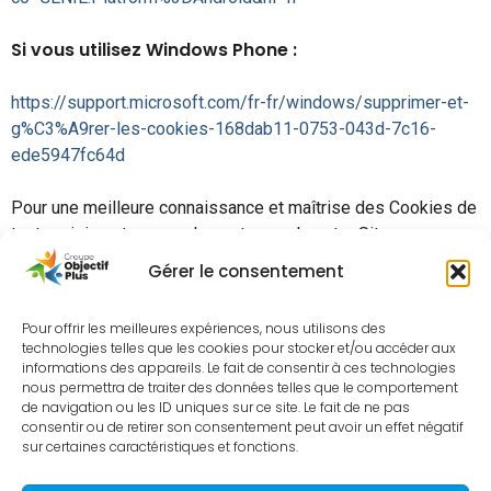
Si vous utilisez Windows Phone :
https://support.microsoft.com/fr-fr/windows/supprimer-et-
g%C3%A9rer-les-cookies-168dab11-0753-043d-7c16-
ede5947fc64d
Pour une meilleure connaissance et maîtrise des Cookies de
toute origine et pas seulement ceux de notre Site,
l’Utilisateur et les Membres sont invités à consulter le site
Gérer le consentement
Youronlinechoices, édité par l’Interactive Advertising Bureau
France (IAB) afin de connaitre les entreprises inscrites à
Pour offrir les meilleures expériences, nous utilisons des
cette plate-forme et qui offrent la possibilité de refuser ou
technologies telles que les cookies pour stocker et/ou accéder aux
d’accepter les Cookies utilisés par ces entreprises pour
informations des appareils. Le fait de consentir à ces technologies
nous permettra de traiter des données telles que le comportement
adapter les informations de navigation les publicités
de navigation ou les ID uniques sur ce site. Le fait de ne pas
susceptibles d’être affichées sur le Terminal.
consentir ou de retirer son consentement peut avoir un effet négatif
sur certaines caractéristiques et fonctions.
http://www.youronlinechoices.com/be-fr/controler-ses-